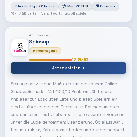
⚡ Instantly - 72 hours
💳 Min. 20 EUR
🛡 Curacao
18+ | AGB gelten | Verantwortungsvoll spielen
#3 Casino
Spinsup
Hervorragend
10.0/10
Jetzt spielen
Spinsup setzt neue Maßstäbe im deutschen Online-
Glücksspielmarkt. Mit 10.0/10 Punkten zählt dieser
Anbieter zur absoluten Elite und bietet Spielern ein
rundum überzeugendes Erlebnis. Im Rahmen unseres
ausführlichen Tests haben wir alle relevanten Bereiche
unter die Lupe genommen: Lizenzierung, Spielauswahl,
Bonusstruktur, Zahlungsmethoden und Kundensupport.