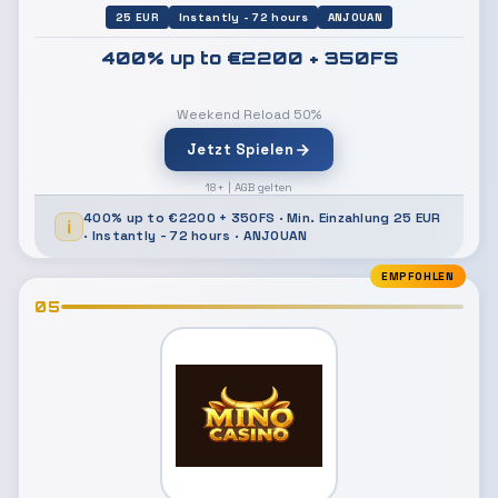
25 EUR
Instantly - 72 hours
ANJOUAN
400% up to €2200 + 350FS
Weekend Reload 50%
Jetzt Spielen
18+ | AGB gelten
400% up to €2200 + 350FS · Min. Einzahlung 25 EUR
· Instantly - 72 hours · ANJOUAN
EMPFOHLEN
05