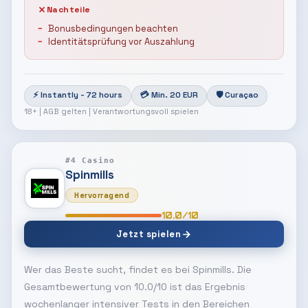
Nachteile
Bonusbedingungen beachten
Identitätsprüfung vor Auszahlung
⚡ Instantly - 72 hours
💳 Min. 20 EUR
🛡 Curaçao
18+ | AGB gelten | Verantwortungsvoll spielen
#4 Casino
Spinmills
Hervorragend
10.0/10
Jetzt spielen
Wer das Beste sucht, findet es bei Spinmills. Die
Gesamtbewertung von 10.0/10 ist das Ergebnis
wochenlanger intensiver Tests in den Bereichen