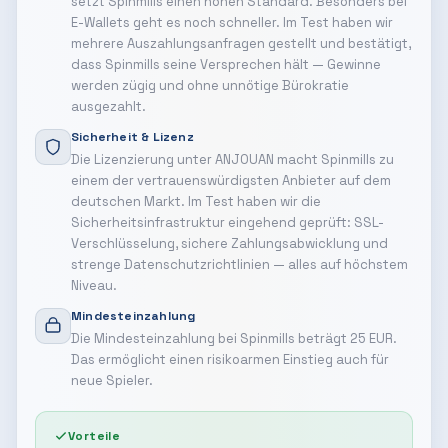
setzt Spinmills einen hohen Standard. Besonders bei
E-Wallets geht es noch schneller. Im Test haben wir
mehrere Auszahlungsanfragen gestellt und bestätigt,
dass Spinmills seine Versprechen hält — Gewinne
werden zügig und ohne unnötige Bürokratie
ausgezahlt.
Sicherheit & Lizenz
Die Lizenzierung unter ANJOUAN macht Spinmills zu
einem der vertrauenswürdigsten Anbieter auf dem
deutschen Markt. Im Test haben wir die
Sicherheitsinfrastruktur eingehend geprüft: SSL-
Verschlüsselung, sichere Zahlungsabwicklung und
strenge Datenschutzrichtlinien — alles auf höchstem
Niveau.
Mindesteinzahlung
Die Mindesteinzahlung bei Spinmills beträgt 25 EUR.
Das ermöglicht einen risikoarmen Einstieg auch für
neue Spieler.
Vorteile