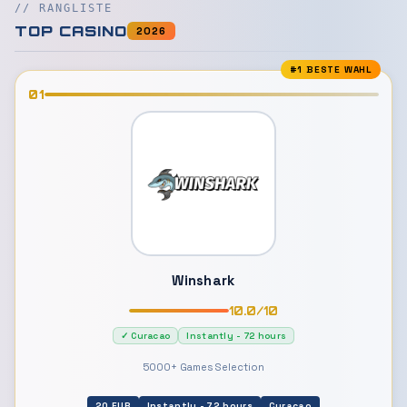
// RANGLISTE
TOP CASINO
2026
#1 BESTE WAHL
01
Winshark
10.0/10
✓ Curacao
Instantly - 72 hours
5000+ Games Selection
20 EUR
Instantly - 72 hours
Curacao