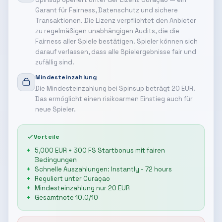
Garant für Fairness, Datenschutz und sichere
Transaktionen. Die Lizenz verpflichtet den Anbieter
zu regelmäßigen unabhängigen Audits, die die
Fairness aller Spiele bestätigen. Spieler können sich
darauf verlassen, dass alle Spielergebnisse fair und
zufällig sind.
Mindesteinzahlung
Die Mindesteinzahlung bei Spinsup beträgt 20 EUR.
Das ermöglicht einen risikoarmen Einstieg auch für
neue Spieler.
Vorteile
5,000 EUR + 300 FS Startbonus mit fairen
Bedingungen
Schnelle Auszahlungen: Instantly - 72 hours
Reguliert unter Curaçao
Mindesteinzahlung nur 20 EUR
Gesamtnote 10.0/10